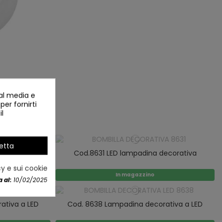
ial media e
ecorativa
per fornirti
il
etta
ecorativa
Cod.8631 LED lampadina decorativa
cy e sui cookie
In magazzino
 al:
10/02/2025
ativa a LED
Cod. 8638 Lampadina decorativa a LED