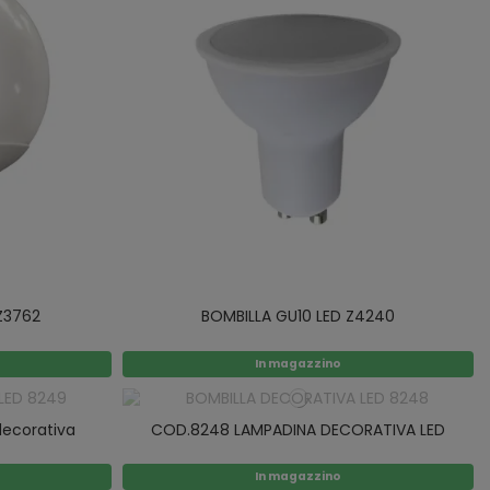
Z3762
BOMBILLA GU10 LED Z4240
In magazzino
ecorativa
COD.8248 LAMPADINA DECORATIVA LED
In magazzino