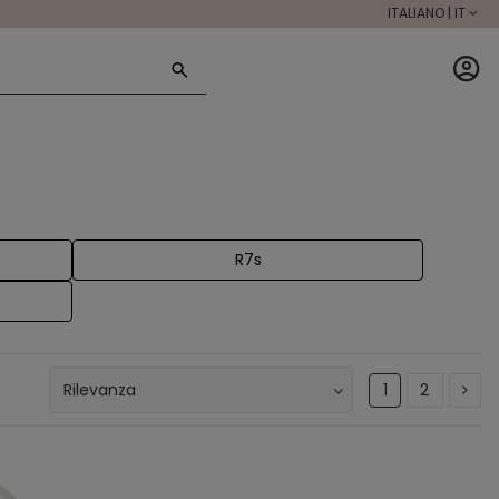
ITALIANO | IT
R7s
1
2