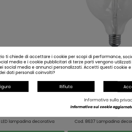
o ti chiede di accettare i cookie per scopi di performance, soc
Cod.8321 LED lampadina d
ocial media e i cookie pubblicitari di terze parti vengono utilizzati 
ei social media e annunci personalizzati. Accetti questi cookie e 
ei dati personali coinvolti?
In magazzino
igura
Rifiuta
Acc
Lampadina decorativa a LED
Cod.8635 LED lampadina d
Informativa sulla priva
In magazzino
In magazzino
Informativa sui cookie aggiornata
 LED lampadina decorativa
Cod. 8637 Lampadina decor