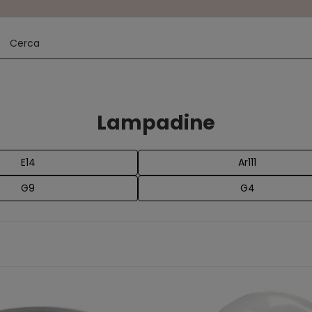
Lampadine
E14
Ar111
G9
G4