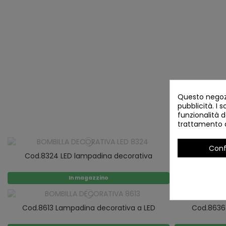
Questo negozi
pubblicità. I s
funzionalità d
trattamento d
Conf
Cod.8324 LED lampadina decorativa
Cod. 8633 
In magazzino
Cod.8613 Lampadina decorativa a LED
Cod.8636