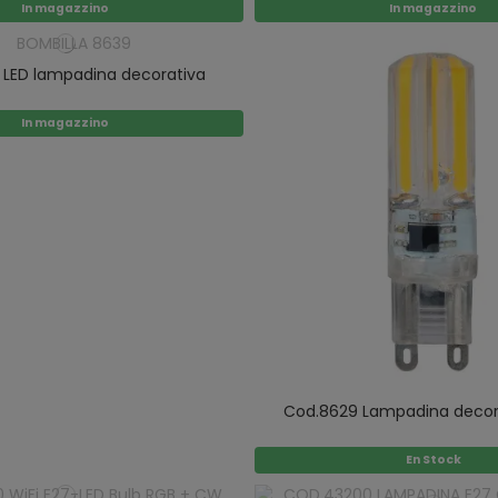
In magazzino
In magazzino
 LED lampadina decorativa
In magazzino
Cod.8629 Lampadina decora
En Stock