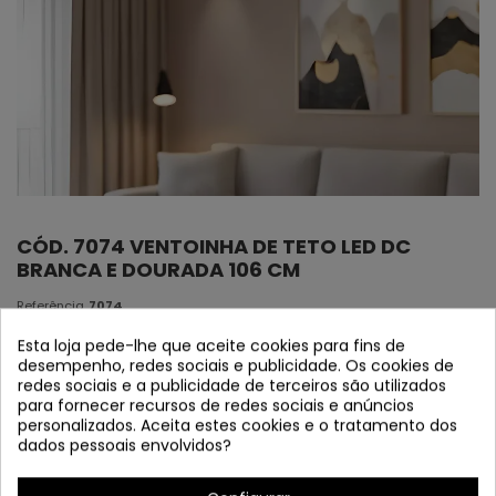
CÓD. 7074 VENTOINHA DE TETO LED DC
BRANCA E DOURADA 106 CM
Referência
7074
Verifique a disponibilidade
Esta loja pede-lhe que aceite cookies para fins de
desempenho, redes sociais e publicidade. Os cookies de
redes sociais e a publicidade de terceiros são utilizados
*VENDA PROMOCIONAL PARA QUE OS NOSSOS CLIENTES
para fornecer recursos de redes sociais e anúncios
POSSAM VENDER PELA WEB OU NA LOJA*
personalizados. Aceita estes cookies e o tratamento dos
dados pessoais envolvidos?