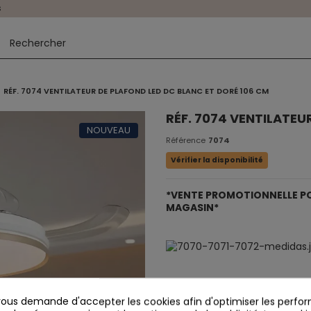
s
RÉF. 7074 VENTILATEUR DE PLAFOND LED DC BLANC ET DORÉ 106 CM
RÉF. 7074 VENTILATEU
NOUVEAU
Référence
7074
Vérifier la disponibilité
*VENTE PROMOTIONNELLE POU
MAGASIN*
us demande d'accepter les cookies afin d'optimiser les perfor