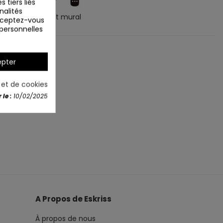
 tiers liés
nalités
pteur et support mural
Acceptez-vous
 personnelles
pter
é et de cookies
le :
10/02/2025
A Propos de Eskriss
À propos de nous