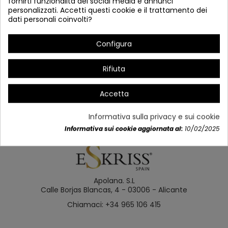
fornirti funzionalità dei social media e annunci
personalizzati. Accetti questi cookie e il trattamento dei
dati personali coinvolti?
Configura
COD.45800 INCASSO DA
COD.45810 INCASSO DA
ESTERNO 6W MODELLO ÉVORA
ESTERNO 1X60W MODELLO BEJA
Rifiuta
Disponibile
Disponibile
Accetta
Informativa sulla privacy e sui cookie
Informativa sui cookie aggiornata al:
10/02/2025
Apolana. S.L
Calle Borjas Blancas, 4 - 03006 - Alicante
Chiamaci: +34 965 106 415