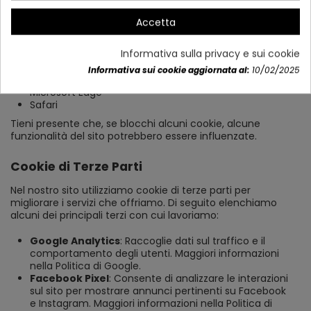
Puoi gestire l'uso dei cookie dalle impostazioni del tuo
Accetta
browser. Di seguito trovi i link per la configurazione dei
cookie nei browser più utilizzati:
Informativa sulla privacy e sui cookie
Google
Informativa sui cookie aggiornata al:
10/02/2025
Mozilla Firefox
Microsoft Edge
Safari
Tieni presente che, se blocchi alcuni cookie, alcune
funzionalità del sito potrebbero essere influenzate.
Cookie di Terze Parti
Nel nostro sito utilizziamo cookie di terze parti per
migliorare i servizi che offriamo. Di seguito elenchiamo
alcuni dei principali terzi con cui lavoriamo:
Google Analytics
: Raccoglie dati sul traffico e il
comportamento degli utenti. Maggiori informazioni
nella Politica di Google.
Facebook Pixel
: Consente di analizzare le interazioni
sul sito per mostrare annunci pertinenti su Facebook
e Instagram. Maggiori informazioni nella Politica di