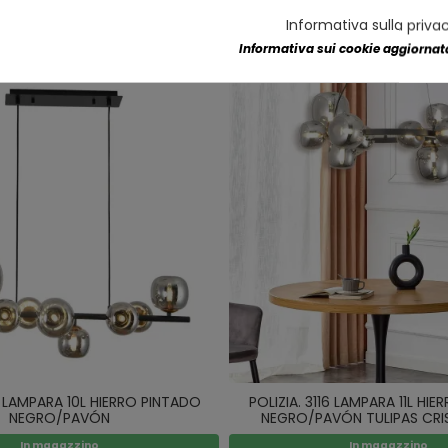
Informativa sulla priva
Informativa sui cookie aggiornata
15 LAMPARA 10L HIERRO PINTADO
POLIZIA. 3116 LAMPARA 11L HI
NEGRO/PAVÓN
NEGRO/PAVÓN TULIPAS CRI
In magazzino
In magazzino