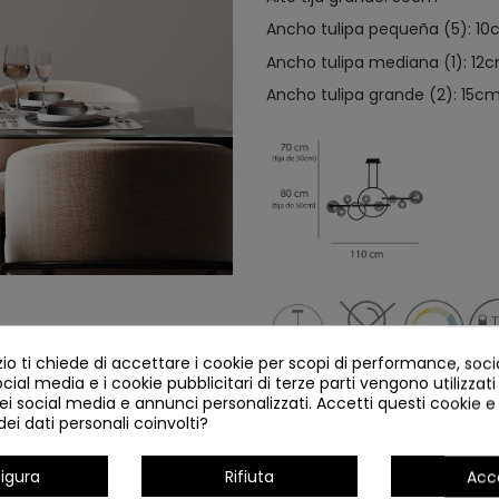
Ancho tulipa pequeña (5): 1
Ancho tulipa mediana (1): 12
Ancho tulipa grande (2): 15c
o ti chiede di accettare i cookie per scopi di performance, soc
ocial media e i cookie pubblicitari di terze parti vengono utilizzati 
ei social media e annunci personalizzati. Accetti questi cookie e 
ei dati personali coinvolti?
Dettagli del prodotto
igura
Rifiuta
Acc