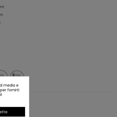
0cm
cm
m
ial media e
per fornirti
il
etta