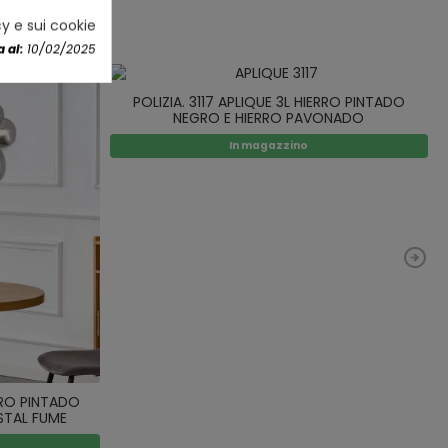
cy e sui cookie
 al:
10/02/2025
POLIZIA. 3117 APLIQUE 3L HIERRO PINTADO
NEGRO E HIERRO PAVONADO
In magazzino
ERRO PINTADO
STAL FUME