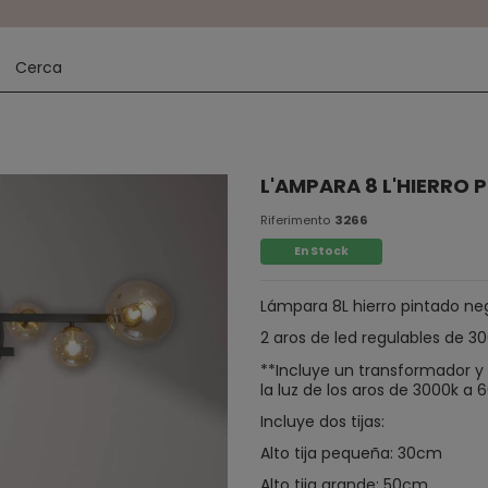
L'AMPARA 8 L'HIERRO
Riferimento
3266
En Stock
Lámpara 8L hierro pintado neg
2 aros de led regulables de 3
**Incluye un transformador y
la luz de los aros de 3000k a 
Incluye dos tijas:
Alto tija pequeña: 30cm
Alto tija grande: 50cm