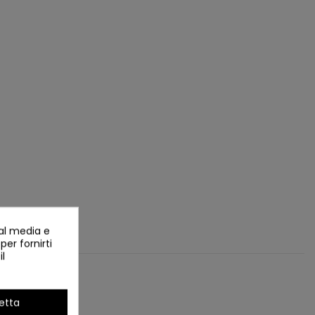
ial media e
per fornirti
il
etta