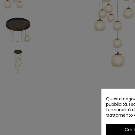
Questo negozi
pubblicità. I s
funzionalità d
trattamento d
Conf