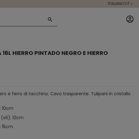
ITALIANO | IT
A 16L HIERRO PINTADO NEGRO E HIERRO
ro e ferro di tacchino. Cavo trasparente. Tulipani in cristallo
): 10cm
 (x6): 12cm
): 15cm