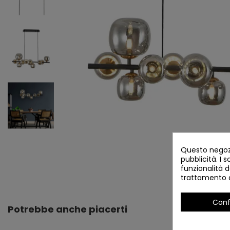
Questo negozi
pubblicità. I s
funzionalità d
trattamento d
Conf
Potrebbe anche piacerti