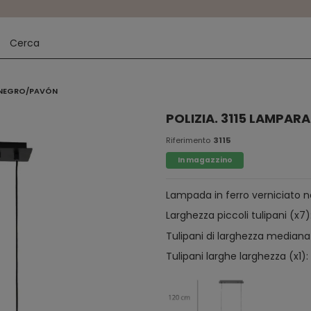
O NEGRO/PAVÓN
POLIZIA. 3115 LAMPAR
Riferimento
3115
In magazzino
Lampada in ferro verniciato ne
Larghezza piccoli tulipani (x7
Tulipani di larghezza mediana
Tulipani larghe larghezza (x1)