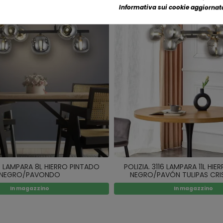
Informativa sui cookie aggiornata
14 LAMPARA 8L HIERRO PINTADO
POLIZIA. 3116 LAMPARA 11L HI
NEGRO/PAVONDO
NEGRO/PAVÓN TULIPAS CRI
In magazzino
In magazzino