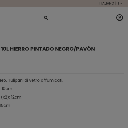
ITALIANO | IT
A 10L HIERRO PINTADO NEGRO/PAVÓN
ro. Tulipani di vetro affumicati.
): 10cm
 (x2): 12cm
: 15cm