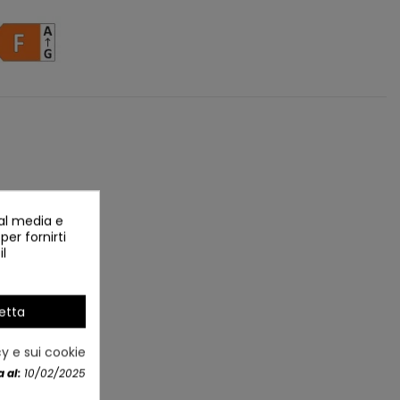
ial media e
per fornirti
il
etta
NUOVO
cy e sui cookie
 al:
10/02/2025