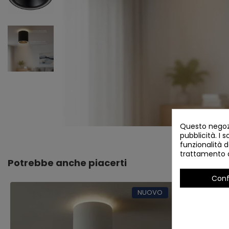
Questo negozi
pubblicità. I s
funzionalità d
trattamento d
Potrebbe anche piacerti
Conf
NUOVO