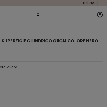
ITALIANO | IT
 SUPERFICIE CILINDRICO Ø9CM COLORE NERO
a nera Ø9cm