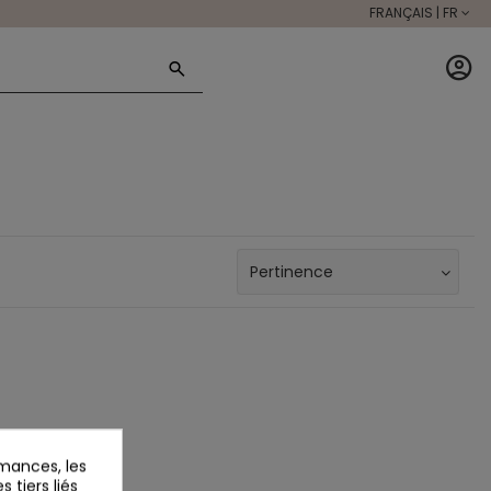
FRANÇAIS | FR
mances, les
 tiers liés