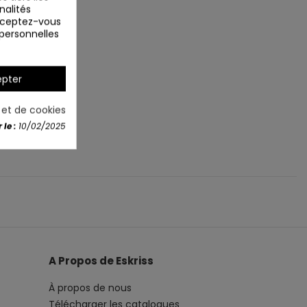
nalités
Acceptez-vous
 personnelles
pter
é et de cookies
le :
10/02/2025
A Propos de Eskriss
À propos de nous
Télécharger les catalogues