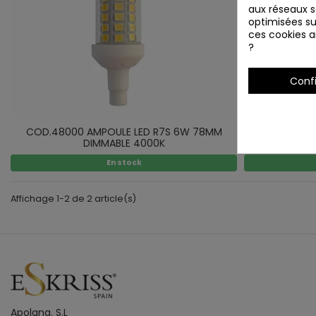
aux réseaux so
optimisées su
ces cookies ai
?
Conf
COD.48000 AMPOULE LED R7S 6W 78MM
COD.48050 
DIMMABLE 4000K
En stock
Affichage 1-2 de 2 article(s)
Apolana. S.L