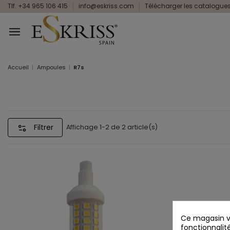
Tlf. +34 965 106 415
info@eskriss.com
Télécharger les catalogue
Accueil
Ampoules
R7s
Filtrer
Affichage 1-2 de 2 article(s)
Ce magasin vo
fonctionnalité