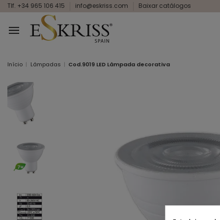
Tlf. +34 965 106 415
info@eskriss.com
Baixar catálogos
Início
Lâmpadas
Cod.9019 LED Lâmpada decorativa