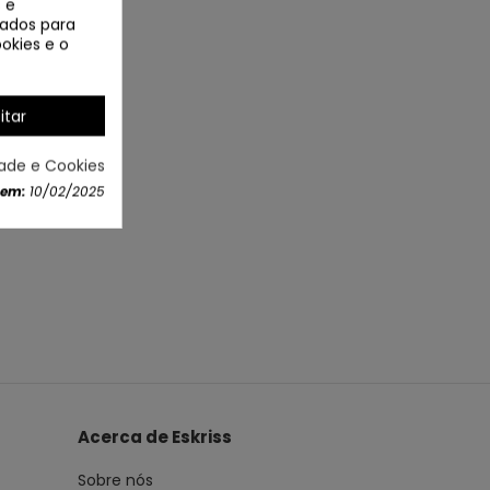
 e
izados para
okies e o
itar
dade e Cookies
 em:
10/02/2025
Acerca de Eskriss
Sobre nós