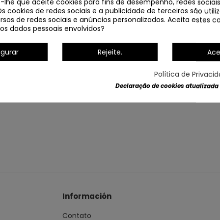
e-lhe que aceite cookies para fins de desempenho, redes sociais
Os cookies de redes sociais e a publicidade de terceiros são util
rsos de redes sociais e anúncios personalizados. Aceita estes co
os dados pessoais envolvidos?
igurar
Rejeite.
Ace
Política de Privaci
Declaração de cookies atualizada
Información
Contato