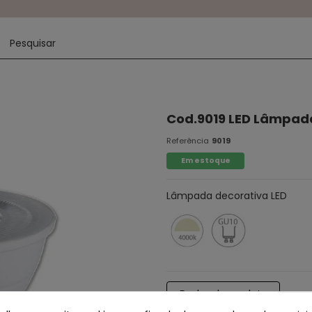
Cod.9019 LED Lâmpad
Referência
9019
Em estoque
Lâmpada decorativa LED
Dados do produto