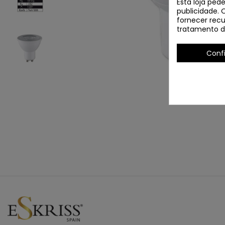
Esta loja ped
publicidade. 
fornecer recu
tratamento d
Conf