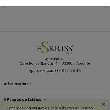
Détails du produit
Apolana. S.L
Calle Borjas Blancas, 4 - 03006 - Alicante
Appelez-nous: +34 965 106 415
Information
A Propos de Eskriss
Tenemos una versión de este sitio web en Español.