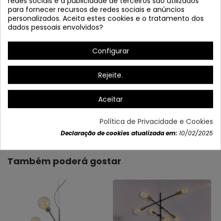
redes sociais e a publicidade de terceiros são utilizados
para fornecer recursos de redes sociais e anúncios
personalizados. Aceita estes cookies e o tratamento dos
dados pessoais envolvidos?
* A altura máxima inclui o comprimento do cabo tensor.
Configurar
Rejeite.
Aceitar
Dados do produto
Política de Privacidade e Cookies
Declaração de cookies atualizada em:
10/02/2025
Também poderá gostar