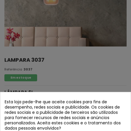
LAMPARA 3037
Referência
3037
Em estoque
LÁMPARA 6L
Aço cromado
Esta loja pede-lhe que aceite cookies para fins de
desempenho, redes sociais e publicidade. Os cookies de
Tulipas de cristal âmbar
redes sociais e a publicidade de terceiros são utilizados
cristal de opal branco
para fornecer recursos de redes sociais e anúncios
personalizados. Aceita estes cookies e o tratamento dos
6 x E14 (40W máx.)
dados pessoais envolvidos?