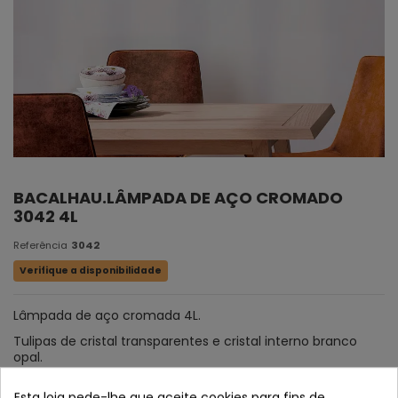
BACALHAU.LÂMPADA DE AÇO CROMADO
3042 4L
Referência
3042
Verifique a disponibilidade
Lâmpada de aço cromada 4L.
Tulipas de cristal transparentes e cristal interno branco
opal.
Esta loja pede-lhe que aceite cookies para fins de