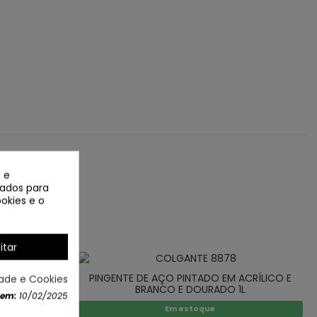
 e
izados para
okies e o
itar
PINGENTE DE AÇO PINTADO EM ACRÍLICO E
dade e Cookies
BRANCO E DOURADO 1L
 em:
10/02/2025
Em estoque