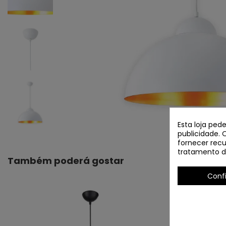
Esta loja ped
publicidade. 
fornecer recu
tratamento d
Também poderá gostar
Conf