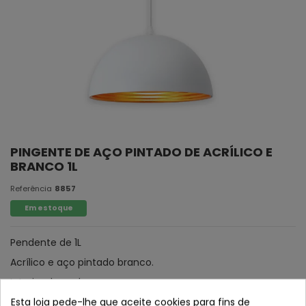
PINGENTE DE AÇO PINTADO DE ACRÍLICO E
BRANCO 1L
Referência
8857
Em estoque
Pendente de 1L
Acrílico e aço pintado branco.
Interior dourado.
Esta loja pede-lhe que aceite cookies para fins de