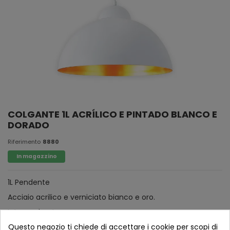
COLGANTE 1L ACRÍLICO E PINTADO BLANCO E
DORADO
Riferimento
8880
In magazzino
1L Pendente
Acciaio acrilico e verniciato bianco e oro.
Interno dorato.
Questo negozio ti chiede di accettare i cookie per scopi di