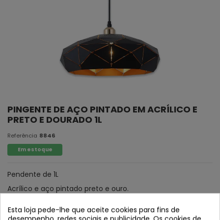
PINGENTE DE AÇO PINTADO EM ACRÍLICO E
PRETO E DOURADO 1L
Referência
8846
Em estoque
Pendente de 1L
Acrílico e aço pintado preto e ouro.
Esta loja pede-lhe que aceite cookies para fins de
desempenho, redes sociais e publicidade. Os cookies de