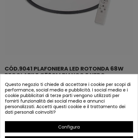
CÓD.9041 PLAFONIERA LED ROTONDA 68W
REGOLABILE Ø59CM BIANCO E NERO
Questo negozio ti chiede di accettare i cookie per scopi di
Riferimento
9041
performance, social media e pubblicità. I social media e i
"NOVITA 2025" IN MAGAZZINO
cookie pubblicitari di terze parti vengono utilizzati per
fornirti funzionalità dei social media e annunci
personalizzati. Accetti questi cookie e il trattamento dei
Soffitto a led acrilico e metallo in bianco e nero
dati personali coinvolti?
Configura