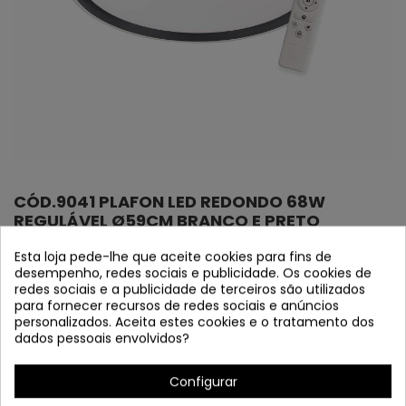
CÓD.9041 PLAFON LED REDONDO 68W
REGULÁVEL Ø59CM BRANCO E PRETO
Referência
9041
Esta loja pede-lhe que aceite cookies para fins de
desempenho, redes sociais e publicidade. Os cookies de
"NOVIDADE 2025" EM FESTOQUE
redes sociais e a publicidade de terceiros são utilizados
para fornecer recursos de redes sociais e anúncios
Teto do diodo emissor de luz acrílico e metal preto e
personalizados. Aceita estes cookies e o tratamento dos
branco
dados pessoais envolvidos?
Configurar