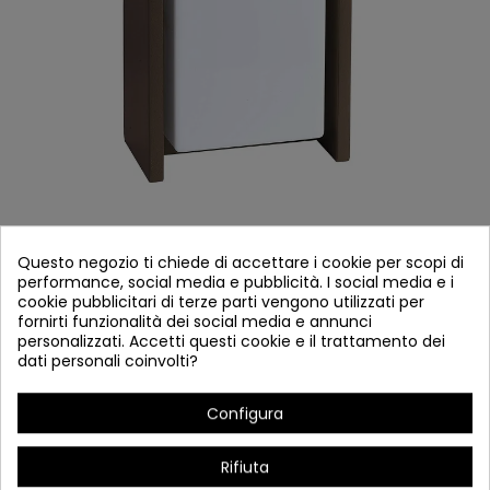
COD.47010 APPLIQUE DA ESTERNO LED 12W
Questo negozio ti chiede di accettare i cookie per scopi di
performance, social media e pubblicità. I social media e i
MODELLO TEXAS MARRONE
cookie pubblicitari di terze parti vengono utilizzati per
fornirti funzionalità dei social media e annunci
Riferimento
47010
personalizzati. Accetti questi cookie e il trattamento dei
Disponibile
dati personali coinvolti?
Esterno Applique LED 12W Modello Texas Antracite Color
Configura
Rifiuta