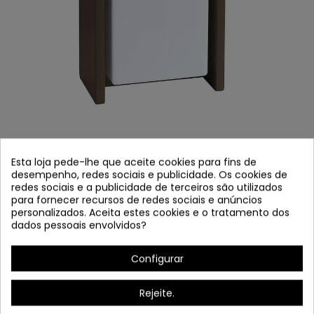
COD.47010 APLIQUE EXTERIOR LED 12W
Esta loja pede-lhe que aceite cookies para fins de
MODELO TEXAS MARROM
desempenho, redes sociais e publicidade. Os cookies de
redes sociais e a publicidade de terceiros são utilizados
Referência
47010
para fornecer recursos de redes sociais e anúncios
personalizados. Aceita estes cookies e o tratamento dos
Em estoque
dados pessoais envolvidos?
Exterior Applique LED 12W Modelo Texas Anthracite Cor
Configurar
Rejeite.