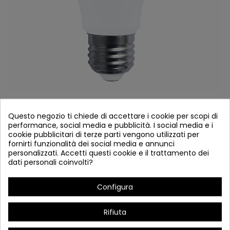
COD.42300 LAMPADINA SFERICA LED E27 10W
Questo negozio ti chiede di accettare i cookie per scopi di
4000K
performance, social media e pubblicità. I social media e i
cookie pubblicitari di terze parti vengono utilizzati per
Riferimento
42300
fornirti funzionalità dei social media e annunci
personalizzati. Accetti questi cookie e il trattamento dei
Disponibile
dati personali coinvolti?
Lampadina a LED E27 10W 4000K
Configura
Rifiuta