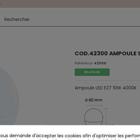
s
COD.42300 AMPOULE S
Référence
42300
En stock
Ampoule LED E27 10W 4000K
us demande d'accepter les cookies afin d'optimiser les perfor