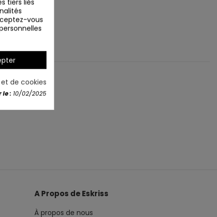
 tiers liés
nalités
Acceptez-vous
 personnelles
pter
é et de cookies
le :
10/02/2025
A Propos de Eskriss
À propos de nous