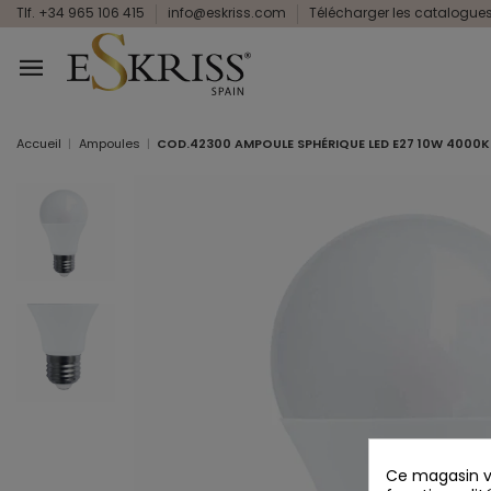
Tlf. +34 965 106 415
info@eskriss.com
Télécharger les catalogue
Accueil
Ampoules
COD.42300 AMPOULE SPHÉRIQUE LED E27 10W 4000K
Ce magasin vo