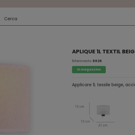
APLIQUE 1L TEXTIL BE
Riferimento
8828
In magazzino
Applicare 1L tessile beige, acc