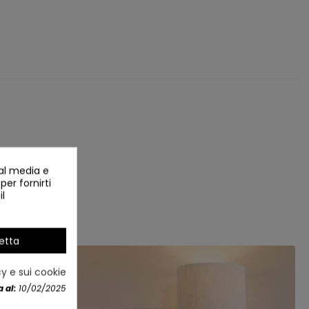
ial media e
per fornirti
il
etta
cy e sui cookie
 al:
10/02/2025