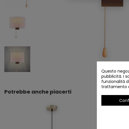
Questo negozi
pubblicità. I s
funzionalità d
trattamento d
Potrebbe anche piacerti
Conf