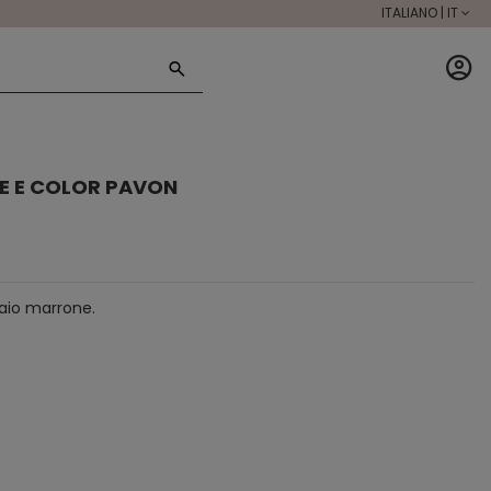
ITALIANO | IT
IGE E COLOR PAVON
iaio marrone.