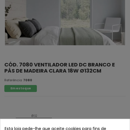
CÓD. 7080 VENTILADOR LED DC BRANCO E
PÁS DE MADEIRA CLARA 18W Ø132CM
Referência
7080
Em estoque
Esta loja pede-lhe que aceite cookies para fins de