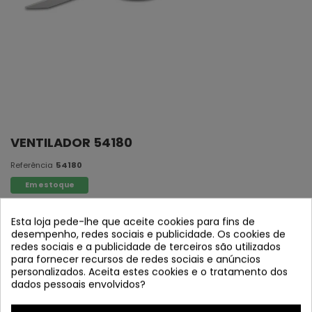
VENTILADOR 54180
Referência
54180
Em estoque
INDUSTRIA DE MODELO
Esta loja pede-lhe que aceite cookies para fins de
desempenho, redes sociais e publicidade. Os cookies de
Palas: 3 pás, MDF branco
redes sociais e a publicidade de terceiros são utilizados
para fornecer recursos de redes sociais e anúncios
Corpo: Cetim de alumínio de níquel
personalizados. Aceita estes cookies e o tratamento dos
Difusor: Acrílico
dados pessoais envolvidos?
Lâmpada: LED 18W