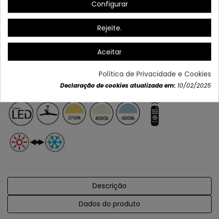
Configurar
Cor do diodo emissor de luz: 6000K/4000K72700K
Entrada potencial: 230V/50Hz
Rejeite.
Incluído
*Inclui também receptor e suporte de parede
Aceitar
Política de Privacidade e Cookies
Declaração de cookies atualizada em:
10/02/2025
Descrição
Dados do produto