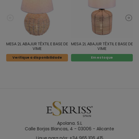
MESA 2L ABAJUR TÊXTIL E BASE DE
MESA 2L ABAJUR TÊXTIL E BASE DE
M
VIME
VIME
Verifique a disponibilidade
Em estoque
Apolana. S.L
Calle Borjas Blancas, 4 - 03006 - Alicante
Ligue para nós: +34 965 106 415