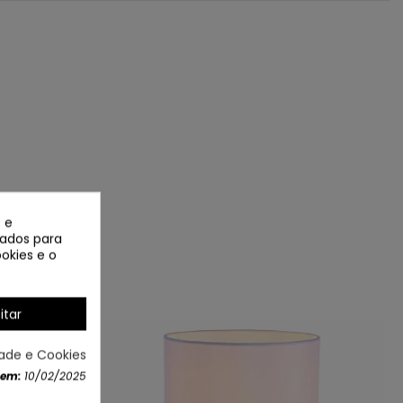
 e
izados para
okies e o
itar
SE DE VIME
dade e Cookies
 em:
10/02/2025