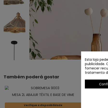
Esta loja ped
publicidade. 
fornecer recu
tratamento d
Também poderá gostar
Conf
MESA 2L ABAJUR TÊXTIL E BASE DE VIME
Verifique a disponibilidade