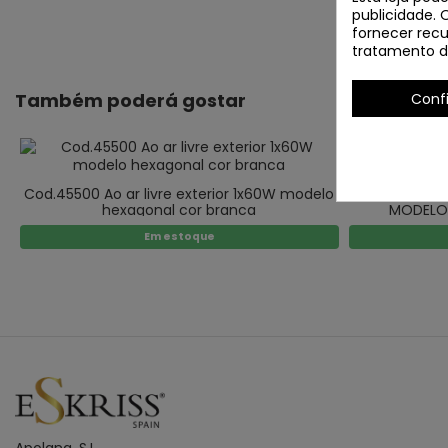
publicidade. 
fornecer recu
tratamento d
Também poderá gostar
Conf
Cod.45500 Ao ar livre exterior 1x60W modelo
COD.45550
hexagonal cor branca
MODELO
Em estoque