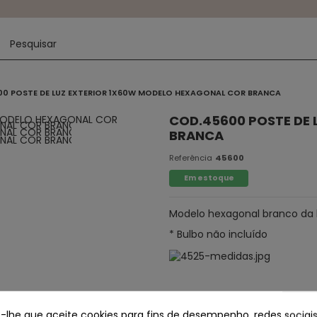
00 POSTE DE LUZ EXTERIOR 1X60W MODELO HEXAGONAL COR BRANCA
COD.45600 POSTE DE
BRANCA
Referência
45600
Em estoque
Modelo hexagonal branco da 
* Bulbo não incluído
e-lhe que aceite cookies para fins de desempenho, redes sociais