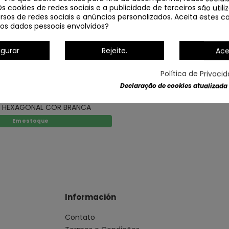
Dados do produto
Os cookies de redes sociais e a publicidade de terceiros são util
rsos de redes sociais e anúncios personalizados. Aceita estes co
os dados pessoais envolvidos?
igurar
Rejeite.
Ace
Política de Privaci
Declaração de cookies atualizada
 PENDENTE EXTERIOR 1X60W
 HEXAGONAL COR BRANCA
Em estoque
Información
Contato