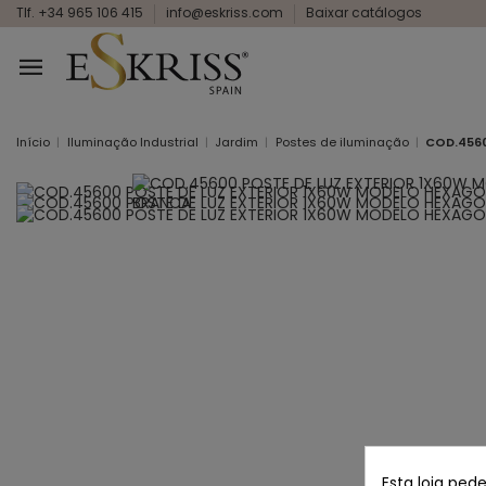
Tlf. +34 965 106 415
info@eskriss.com
Baixar catálogos
Início
Iluminação Industrial
Jardim
Postes de iluminação
COD.456
Esta loja ped