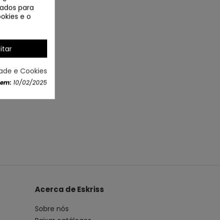
izados para
okies e o
itar
dade e Cookies
 em:
10/02/2025
Acerca de Eskriss
Sobre nós