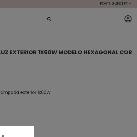
PORTUGUÊS | PT
 LUZ EXTERIOR 1X60W MODELO HEXAGONAL COR
lâmpada exterior 1x60W
 e