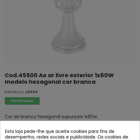
Cod.45500 Ao ar livre exterior 1x60W
modelo hexagonal cor branca
Referência
45500
Em estoque
Cor de branco hexagonal supursure 1x60w
* Bulbo não incluído
Esta loja pede-lhe que aceite cookies para fins de
desempenho, redes sociais e publicidade. Os cookies de