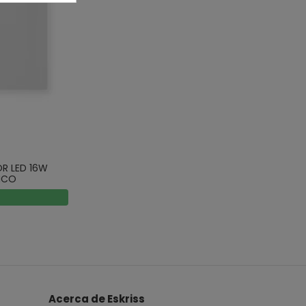
OR LED 16W
NCO
Acerca de Eskriss