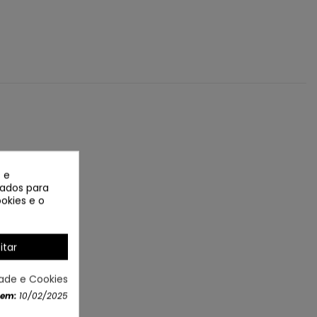
 e
izados para
okies e o
itar
dade e Cookies
 em:
10/02/2025