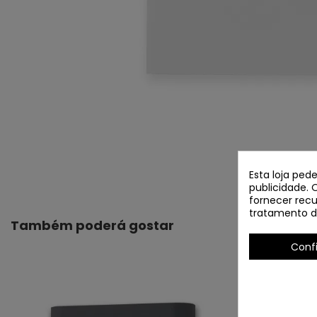
Esta loja ped
publicidade. 
fornecer recu
tratamento d
Também poderá gostar
Conf