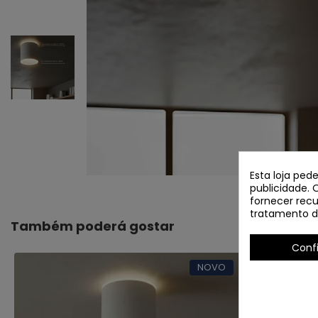
Esta loja ped
publicidade. 
fornecer recu
tratamento d
Também poderá gostar
Conf
NOVO