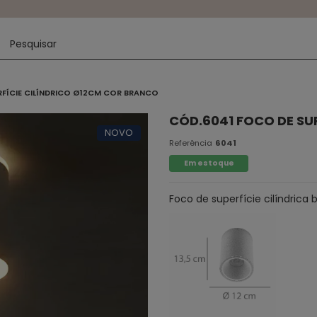
RFÍCIE CILÍNDRICO Ø12CM COR BRANCO
CÓD.6041 FOCO DE SU
NOVO
Referência
6041
Em estoque
Foco de superfície cilíndric