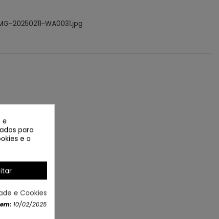
 e
izados para
okies e o
itar
NOVO
dade e Cookies
 em:
10/02/2025