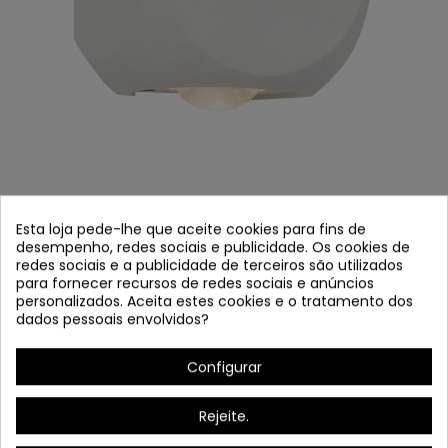
APLIQUE LED ACERO PINTADO BLANCO E
Esta loja pede-lhe que aceite cookies para fins de
ACRÍLICO
desempenho, redes sociais e publicidade. Os cookies de
redes sociais e a publicidade de terceiros são utilizados
Referência
8778
para fornecer recursos de redes sociais e anúncios
personalizados. Aceita estes cookies e o tratamento dos
Em estoque
dados pessoais envolvidos?
LED LED LED Aplicar
Configurar
Aço pintado branco e acrílico.
Rejeite.