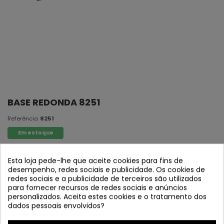
BASE REDONDA 8251
Referência
8251
Em estoque
Base redonda 3 luzes
Esta loja pede-lhe que aceite cookies para fins de
desempenho, redes sociais e publicidade. Os cookies de
Estrutura: Aço pintado de preto
redes sociais e a publicidade de terceiros são utilizados
Medidas:
30 cm 日本語: 2.5 cm
para fornecer recursos de redes sociais e anúncios
personalizados. Aceita estes cookies e o tratamento dos
*Base disponível para projetar qualquer tipo de pingente
dados pessoais envolvidos?
(válido em pingentes Vintage)