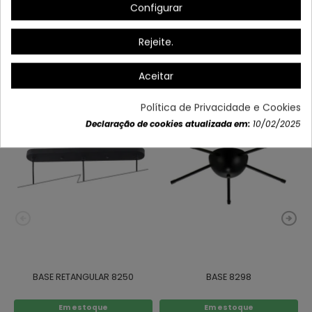
Configurar
Dados do produto
Rejeite.
Aceitar
Também poderá gostar
Política de Privacidade e Cookies
Declaração de cookies atualizada em:
10/02/2025
BASE RETANGULAR 8250
BASE 8298
Em estoque
Em estoque