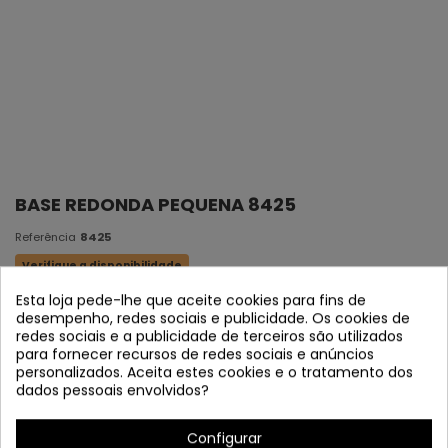
BASE REDONDA PEQUENA 8425
Referência
8425
Verifique a disponibilidade
Esta loja pede-lhe que aceite cookies para fins de
Material: Aço Tinta preta
desempenho, redes sociais e publicidade. Os cookies de
redes sociais e a publicidade de terceiros são utilizados
Medidas:
12 cm 日本語: 2 cm
para fornecer recursos de redes sociais e anúncios
personalizados. Aceita estes cookies e o tratamento dos
*Base disponível para projetar qualquer tipo de pingente
dados pessoais envolvidos?
(válido em pingentes Vintage)
Configurar