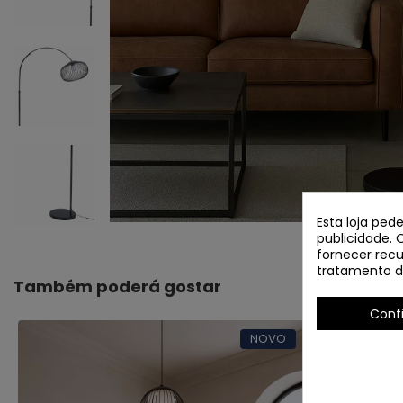
Esta loja ped
publicidade. 
fornecer recu
tratamento d
Também poderá gostar
Conf
NOVO