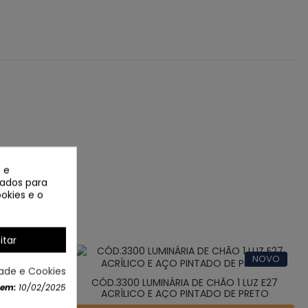
 e
izados para
okies e o
itar
NOVO
NOVO
dade e Cookies
CÓD.3300 LUMINÁRIA DE CHÃO 1 LUZ E27
 em:
10/02/2025
ACRÍLICO E AÇO PINTADO DE PRETO