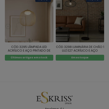
CÓD.3295 LÂMPADA LED
CÓD.3298 LUMINÁRIA DE CHÃO 1
C
ACRÍLICO E AÇO PINTADO DE
LUZ E27 ACRÍLICO E AÇO
DOURADO
PINTADO DE PRETO
Últimos artigos em stock
Em estoque