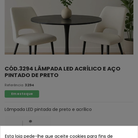
CÓD.3294 LÂMPADA LED ACRÍLICO E AÇO
PINTADO DE PRETO
Referência
3294
Em estoque
Lâmpada LED pintada de preto e acrílico
Esta loja pede-lhe que aceite cookies para fins de