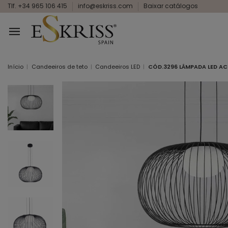
Tlf. +34 965 106 415
info@eskriss.com
Baixar catálogos
Início
Candeeiros de teto
Candeeiros LED
CÓD.3296 LÂMPADA LED AC