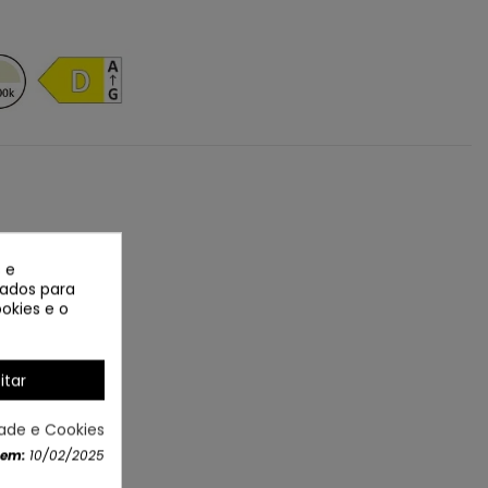
 e
izados para
okies e o
itar
NOVO
dade e Cookies
 em:
10/02/2025