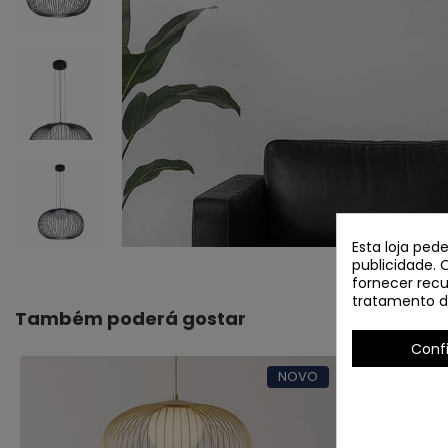
Esta loja ped
publicidade. 
fornecer recu
tratamento d
Também poderá gostar
Conf
NOVO