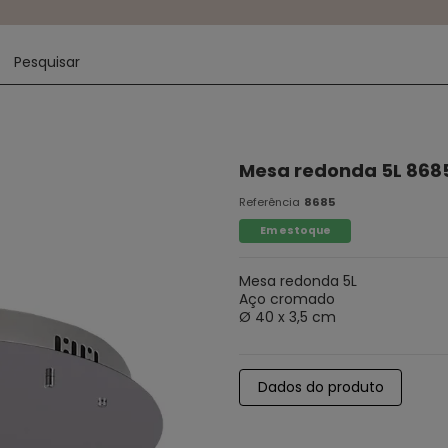
Mesa redonda 5L 868
Referência
8685
Em estoque
Mesa redonda 5L
Aço cromado
Ø 40 x 3,5 cm
Dados do produto