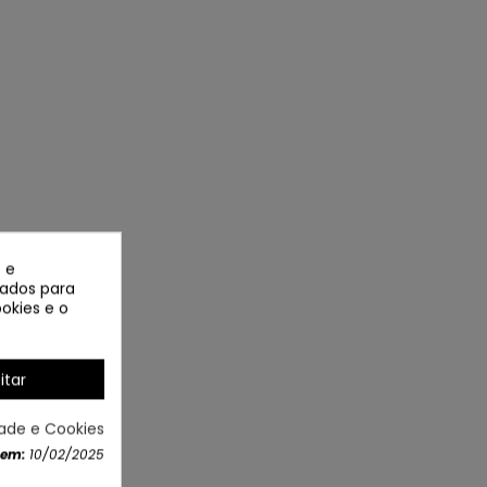
 e
izados para
okies e o
itar
dade e Cookies
 em:
10/02/2025