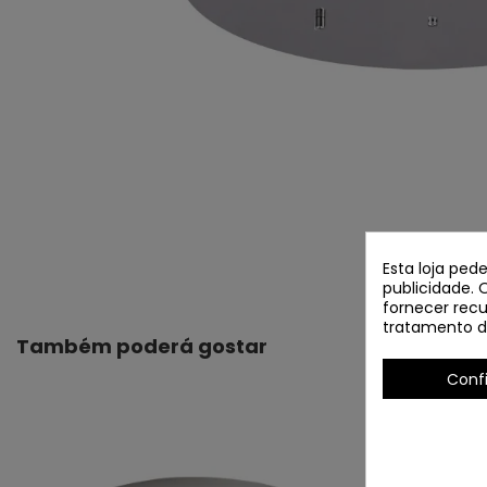
Esta loja ped
publicidade. 
fornecer recu
tratamento d
Também poderá gostar
Conf