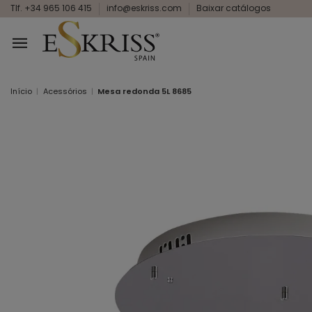
Tlf. +34 965 106 415
info@eskriss.com
Baixar catálogos
Início
Acessórios
Mesa redonda 5L 8685