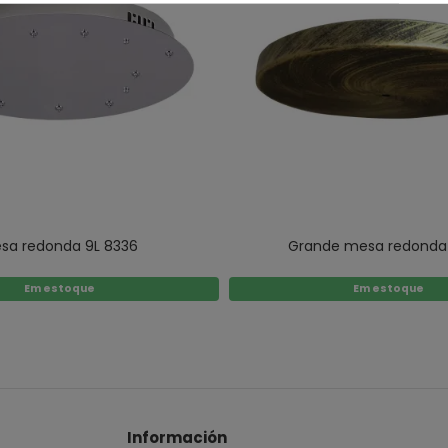
sa redonda 9L 8336
Grande mesa redonda
Em estoque
Em estoque
Información