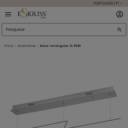
PORTUGUÊS | PT
Início
Acessórios
Base retangular 3L 8681