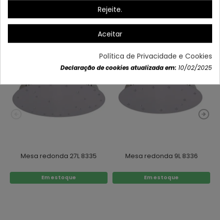
Rejeite.
Também poderá gostar
Aceitar
Política de Privacidade e Cookies
Declaração de cookies atualizada em:
10/02/2025
Mesa redonda 27L 8335
Mesa redonda 9L 8336
Em estoque
Em estoque