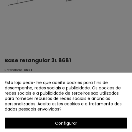
Base retangular 3L 8681
Referência
8681
Em estoque
Esta loja pede-lhe que aceite cookies para fins de
desempenho, redes sociais e publicidade. Os cookies de
Base retangular 3L
redes sociais e a publicidade de terceiros são utilizados
Aço cromado
para fornecer recursos de redes sociais e anúncios
75 x 10 x 3,5 cm
personalizados. Aceita estes cookies e o tratamento dos
dados pessoais envolvidos?
Configurar
Dados do produto