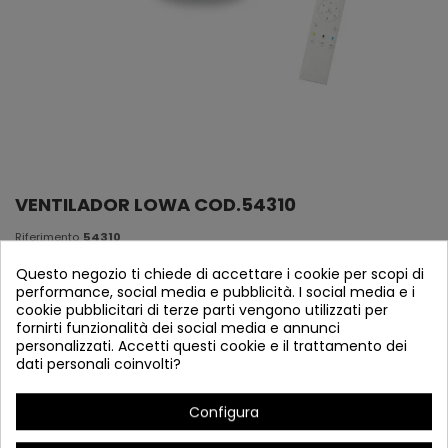
VENTILADOR LOWA COD.54310
Riferimento
54310
En Stock
Questo negozio ti chiede di accettare i cookie per scopi di
performance, social media e pubblicità. I social media e i
cookie pubblicitari di terze parti vengono utilizzati per
Ventilatore LOWA
fornirti funzionalità dei social media e annunci
personalizzati. Accetti questi cookie e il trattamento dei
dati personali coinvolti?
Configura