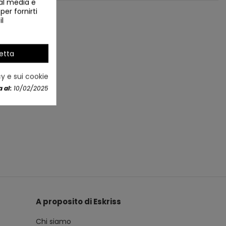
ial media e
per fornirti
il
etta
cy e sui cookie
 al:
10/02/2025
A proposito di Eskriss
Chi siamo