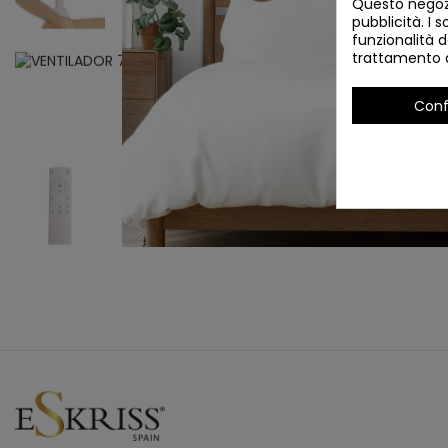
Questo negozi
pubblicità. I s
funzionalità d
trattamento d
Conf