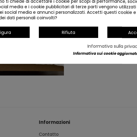
o ti chiede di accettare i cookie per scopi di performance, soc
ocial media e i cookie pubblicitari di terze parti vengono utilizzati 
Dettagli del prodotto
ei social media e annunci personalizzati. Accetti questi cookie e 
ei dati personali coinvolti?
igura
Rifiuta
Acc
Informativa sulla priva
Informativa sui cookie aggiornata
Informazioni
Contatto