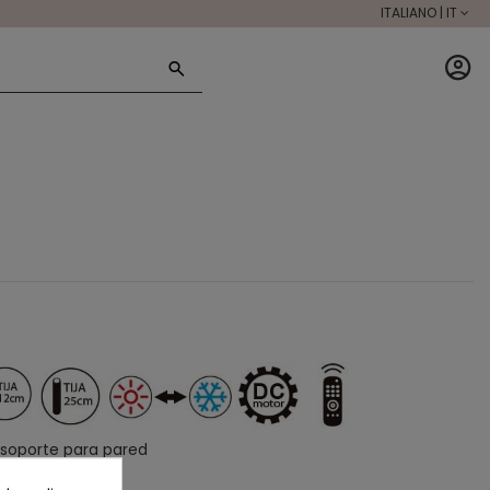
ITALIANO | IT
 soporte para pared