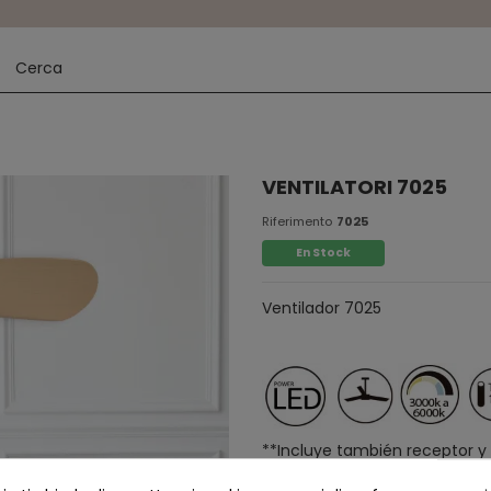
VENTILATORI 7025
Riferimento
7025
En Stock
Ventilador 7025
**Incluye también receptor y