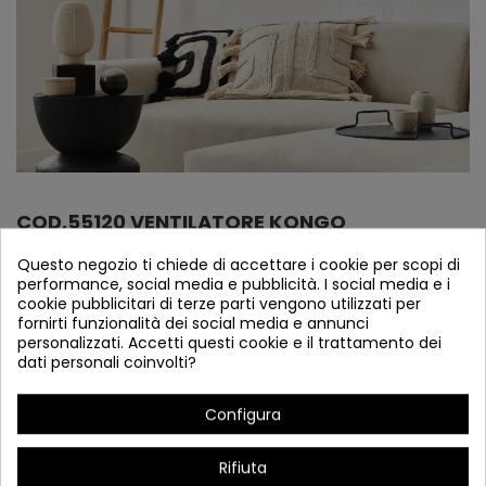
COD.55120 VENTILATORE KONGO
Riferimento
55120
Questo negozio ti chiede di accettare i cookie per scopi di
performance, social media e pubblicità. I social media e i
En Stock
cookie pubblicitari di terze parti vengono utilizzati per
fornirti funzionalità dei social media e annunci
Ventilatore Jebel
personalizzati. Accetti questi cookie e il trattamento dei
dati personali coinvolti?
Configura
Rifiuta