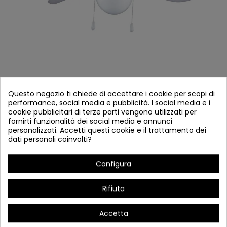
Questo negozio ti chiede di accettare i cookie per scopi di
VENTILADER 44060
performance, social media e pubblicità. I social media e i
cookie pubblicitari di terze parti vengono utilizzati per
Riferimento
44060
fornirti funzionalità dei social media e annunci
personalizzati. Accetti questi cookie e il trattamento dei
Verifica disponibilità
dati personali coinvolti?
MODELLO DAROCA
Configura
Palas: 4 lame legno bianco
Rifiuta
Corpo: In alluminio bianco
Lampadina: 1 x E27 (non incluso)
Accetta
Tulipano: cristallo