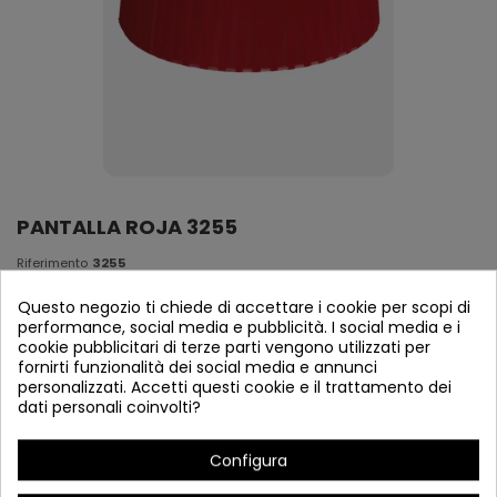
PANTALLA ROJA 3255
Riferimento
3255
En Stock
Questo negozio ti chiede di accettare i cookie per scopi di
performance, social media e pubblicità. I social media e i
cookie pubblicitari di terze parti vengono utilizzati per
PANTALLA E27
fornirti funzionalità dei social media e annunci
20 X 15 X 17 cm
personalizzati. Accetti questi cookie e il trattamento dei
dati personali coinvolti?
Configura
Dettagli del prodotto