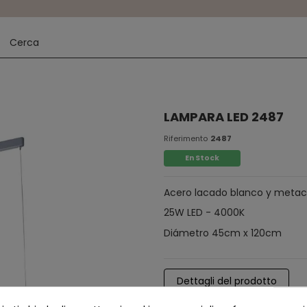
LAMPARA LED 2487
Riferimento
2487
En Stock
Acero lacado blanco y metac
25W LED - 4000K
Diámetro 45cm x 120cm
Dettagli del prodotto