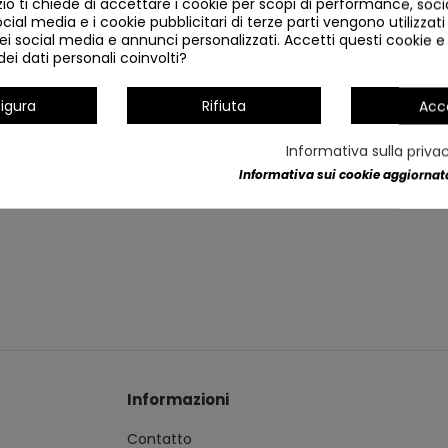
o ti chiede di accettare i cookie per scopi di performance, soc
ocial media e i cookie pubblicitari di terze parti vengono utilizzati 
ei social media e annunci personalizzati. Accetti questi cookie e 
ei dati personali coinvolti?
igura
Rifiuta
Acc
Informativa sulla priva
Informativa sui cookie aggiornata
Informazioni
Contatto