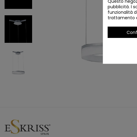
Questo negozi
pubblicità. I s
funzionalità d
trattamento d
Conf