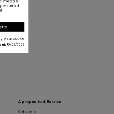
ial media e
per fornirti
il
etta
cy e sui cookie
 al:
10/02/2025
A proposito di Eskriss
Chi siamo