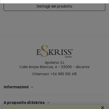
Dettagli del prodotto
Apolana. S.L
Calle Borjas Blancas, 4 - 03006 - Alicante
Chiamaci: +34 965 106 415
Informazioni
A proposito di Eskriss