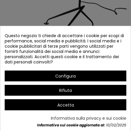
Questo negozio ti chiede di accettare i cookie per scopi di
performance, social media e pubblicità. I social media e i
cookie pubblicitari di terze parti vengono utilizzati per
fornirti funzionalità dei social media e annunci
personalizzati. Accetti questi cookie e il trattamento dei
COME 2796 ONMESA
dati personali coinvolti?
Riferimento
2796
Configura
In magazzino
Rifiuta
Acciaio verniciato nero (interni bianchi)
Lampadine: 1 x E27
Accetta
Misure: Larghezza: 35 cm 日本語: 45 cm
(Bombilla non inclusa)
Informativa sulla privacy e sui cookie
Informativa sui cookie aggiornata al:
10/02/2025