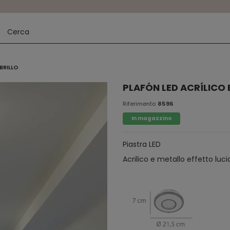
BRILLO
PLAFÓN LED ACRÍLICO 
Riferimento
8596
In magazzino
Piastra LED
Acrilico e metallo effetto luc