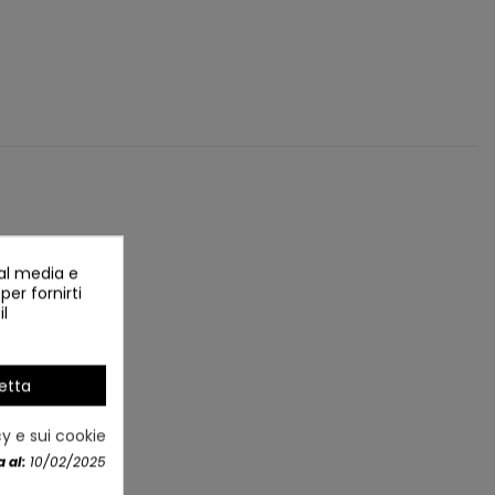
ial media e
per fornirti
il
etta
cy e sui cookie
 al:
10/02/2025