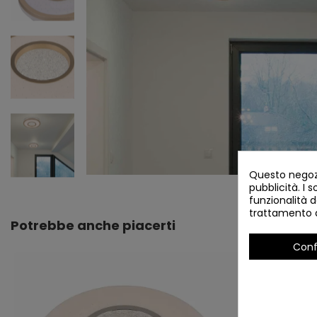
Questo negozi
pubblicità. I s
funzionalità d
trattamento d
Potrebbe anche piacerti
Conf